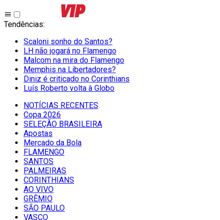
Tendências
:
Scaloni sonho do Santos?
LH não jogará no Flamengo
Malcom na mira do Flamengo
Memphis na Libertadores?
Diniz é criticado no Corinthians
Luís Roberto volta à Globo
NOTÍCIAS RECENTES
Copa 2026
SELEÇÃO BRASILEIRA
Apostas
Mercado da Bola
FLAMENGO
SANTOS
PALMEIRAS
CORINTHIANS
AO VIVO
GRÊMIO
SĀO PAULO
VASCO