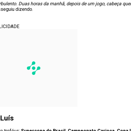
rbulento. Duas horas da manhã, depois de um jogo, cabeça quen
osseguiu dizendo.
LICIDADE
 Luís
o troféus:
Supercopa do Brasil, Campeonato Carioca, Copa 