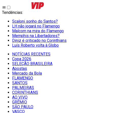
Tendências
:
Scaloni sonho do Santos?
LH não jogará no Flamengo
Malcom na mira do Flamengo
Memphis na Libertadores?
Diniz é criticado no Corinthians
Luís Roberto volta à Globo
NOTÍCIAS RECENTES
Copa 2026
SELEÇÃO BRASILEIRA
Apostas
Mercado da Bola
FLAMENGO
SANTOS
PALMEIRAS
CORINTHIANS
AO VIVO
GRÊMIO
SĀO PAULO
VASCO