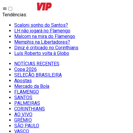
Tendências
:
Scaloni sonho do Santos?
LH não jogará no Flamengo
Malcom na mira do Flamengo
Memphis na Libertadores?
Diniz é criticado no Corinthians
Luís Roberto volta à Globo
NOTÍCIAS RECENTES
Copa 2026
SELEÇÃO BRASILEIRA
Apostas
Mercado da Bola
FLAMENGO
SANTOS
PALMEIRAS
CORINTHIANS
AO VIVO
GRÊMIO
SĀO PAULO
VASCO