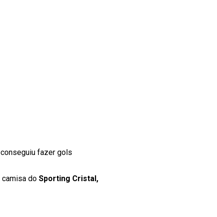
 conseguiu fazer gols
a camisa do
Sporting Cristal,