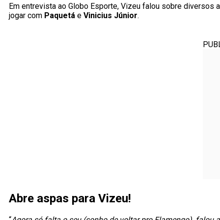
Em entrevista ao Globo Esporte, Vizeu falou sobre diversos 
jogar com
Paquetá
e
Vinicius Júnior
.
PUB
Abre aspas para Vizeu!
“
Agora só falta o seu (sonho de voltar pro Flamengo), falou