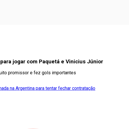
 para jogar com Paquetá e Vinicius Júnior
uito promissor e fez gols importantes
da na Argentina para tentar fechar contratação