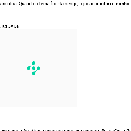
assuntos. Quando o tema foi Flamengo, o jogador
citou
o
sonho
LICIDADE
 assim pra mim. Mas a gente sempre tem contato. Eu, o Vini, o 