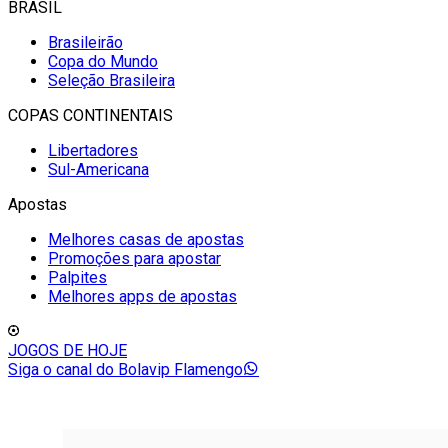
BRASIL
Brasileirão
Copa do Mundo
Seleção Brasileira
COPAS CONTINENTAIS
Libertadores
Sul-Americana
Apostas
Melhores casas de apostas
Promoções para apostar
Palpites
Melhores apps de apostas
JOGOS DE HOJE
Siga o canal do Bolavip Flamengo