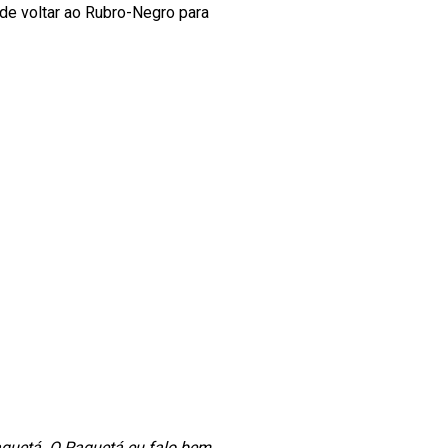
de voltar ao Rubro-Negro para
Paquetá. O Paquetá eu falo bem