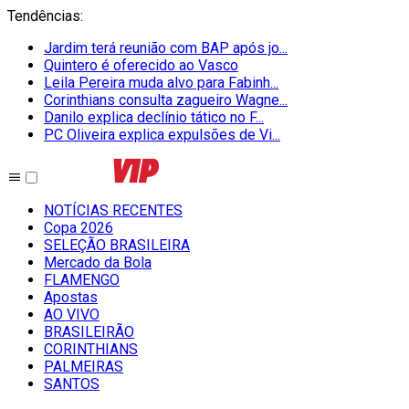
Tendências
:
Jardim terá reunião com BAP após jo...
Quintero é oferecido ao Vasco
Leila Pereira muda alvo para Fabinh...
Corinthians consulta zagueiro Wagne...
Danilo explica declínio tático no F...
PC Oliveira explica expulsões de Vi...
NOTÍCIAS RECENTES
Copa 2026
SELEÇÃO BRASILEIRA
Mercado da Bola
FLAMENGO
Apostas
AO VIVO
BRASILEIRÃO
CORINTHIANS
PALMEIRAS
SANTOS