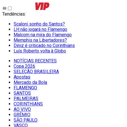
Tendências
:
Scaloni sonho do Santos?
LH não jogará no Flamengo
Malcom na mira do Flamengo
Memphis na Libertadores?
Diniz é criticado no Corinthians
Luís Roberto volta à Globo
NOTÍCIAS RECENTES
Copa 2026
SELEÇÃO BRASILEIRA
Apostas
Mercado da Bola
FLAMENGO
SANTOS
PALMEIRAS
CORINTHIANS
AO VIVO
GRÊMIO
SĀO PAULO
VASCO