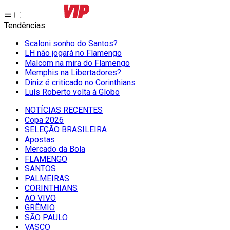
Tendências
:
Scaloni sonho do Santos?
LH não jogará no Flamengo
Malcom na mira do Flamengo
Memphis na Libertadores?
Diniz é criticado no Corinthians
Luís Roberto volta à Globo
NOTÍCIAS RECENTES
Copa 2026
SELEÇÃO BRASILEIRA
Apostas
Mercado da Bola
FLAMENGO
SANTOS
PALMEIRAS
CORINTHIANS
AO VIVO
GRÊMIO
SĀO PAULO
VASCO