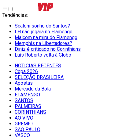
Tendências
:
Scaloni sonho do Santos?
LH não jogará no Flamengo
Malcom na mira do Flamengo
Memphis na Libertadores?
Diniz é criticado no Corinthians
Luís Roberto volta à Globo
NOTÍCIAS RECENTES
Copa 2026
SELEÇÃO BRASILEIRA
Apostas
Mercado da Bola
FLAMENGO
SANTOS
PALMEIRAS
CORINTHIANS
AO VIVO
GRÊMIO
SĀO PAULO
VASCO