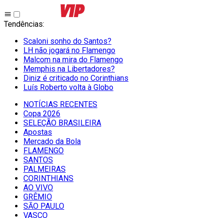
Tendências
:
Scaloni sonho do Santos?
LH não jogará no Flamengo
Malcom na mira do Flamengo
Memphis na Libertadores?
Diniz é criticado no Corinthians
Luís Roberto volta à Globo
NOTÍCIAS RECENTES
Copa 2026
SELEÇÃO BRASILEIRA
Apostas
Mercado da Bola
FLAMENGO
SANTOS
PALMEIRAS
CORINTHIANS
AO VIVO
GRÊMIO
SĀO PAULO
VASCO