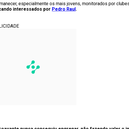
rmanecer, especialmente os mais jovens, monitorados por clubes
scando interessados por
Pedro Raul
.
LICIDADE
roavante nunca conseguiu engrenar, não fazendo valer o i