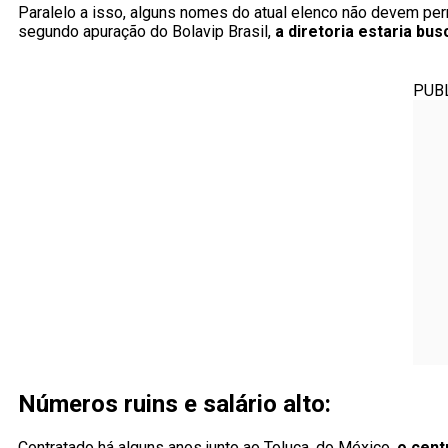
Paralelo a isso, alguns nomes do atual elenco não devem pe
segundo apuração do Bolavip Brasil,
a diretoria estaria bu
PUB
Números ruins e salário alto:
Contratado há alguns anos junto ao Toluca, do México,
o cent