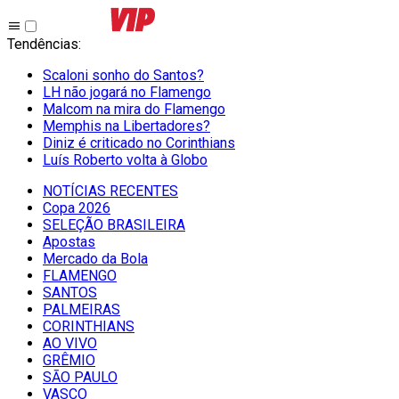
Tendências
:
Scaloni sonho do Santos?
LH não jogará no Flamengo
Malcom na mira do Flamengo
Memphis na Libertadores?
Diniz é criticado no Corinthians
Luís Roberto volta à Globo
NOTÍCIAS RECENTES
Copa 2026
SELEÇÃO BRASILEIRA
Apostas
Mercado da Bola
FLAMENGO
SANTOS
PALMEIRAS
CORINTHIANS
AO VIVO
GRÊMIO
SĀO PAULO
VASCO