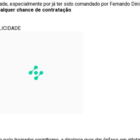
e, especialmente por já ter sido comandado por Fernando Dini
ualquer chance de contratação
.
LICIDADE
elo treinador corinthiano, a diretoria quer dar ênfase em atle