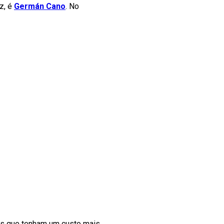
z, é
Germán Cano
. No
tas que tenham um custo mais