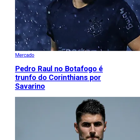
Mercado
Pedro Raul no Botafogo é
trunfo do Corinthians por
Savarino