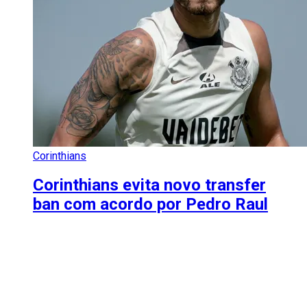
Corinthians
Corinthians evita novo transfer
ban com acordo por Pedro Raul