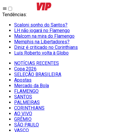
Tendências
:
Scaloni sonho do Santos?
LH não jogará no Flamengo
Malcom na mira do Flamengo
Memphis na Libertadores?
Diniz é criticado no Corinthians
Luís Roberto volta à Globo
NOTÍCIAS RECENTES
Copa 2026
SELEÇÃO BRASILEIRA
Apostas
Mercado da Bola
FLAMENGO
SANTOS
PALMEIRAS
CORINTHIANS
AO VIVO
GRÊMIO
SĀO PAULO
VASCO