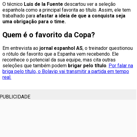
O técnico
Luis de la Fuente
descartou ver a seleção
espanhola como a principal favorita ao título. Assim, ele tem
trabalhado para
afastar a ideia de que a conquista seja
uma obrigação para o time.
Quem é o favorito da Copa?
Em entrevista ao
jornal espanhol AS
, o treinador questionou
o rótulo de favorito que a Espanha vem recebendo. Ele
reconhece o potencial da sua equipe, mas cita outras
seleções que também podem
brigar pelo título
.
Por falar na
briga pelo título, o Bolavip vai transmitir a partida em tempo
real.
PUBLICIDADE