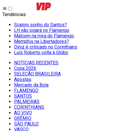
Tendências
:
Scaloni sonho do Santos?
LH não jogará no Flamengo
Malcom na mira do Flamengo
Memphis na Libertadores?
Diniz é criticado no Corinthians
Luís Roberto volta à Globo
NOTÍCIAS RECENTES
Copa 2026
SELEÇÃO BRASILEIRA
Apostas
Mercado da Bola
FLAMENGO
SANTOS
PALMEIRAS
CORINTHIANS
AO VIVO
GRÊMIO
SĀO PAULO
VASCO