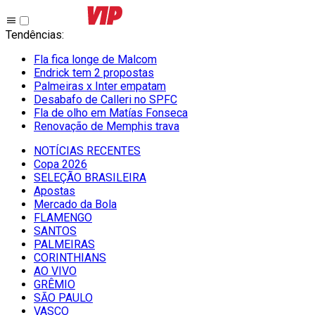
Tendências
:
Fla fica longe de Malcom
Endrick tem 2 propostas
Palmeiras x Inter empatam
Desabafo de Calleri no SPFC
Fla de olho em Matías Fonseca
Renovação de Memphis trava
NOTÍCIAS RECENTES
Copa 2026
SELEÇÃO BRASILEIRA
Apostas
Mercado da Bola
FLAMENGO
SANTOS
PALMEIRAS
CORINTHIANS
AO VIVO
GRÊMIO
SĀO PAULO
VASCO