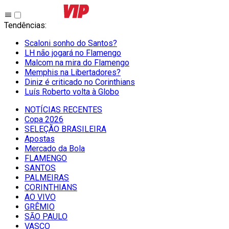
Tendências
:
Scaloni sonho do Santos?
LH não jogará no Flamengo
Malcom na mira do Flamengo
Memphis na Libertadores?
Diniz é criticado no Corinthians
Luís Roberto volta à Globo
NOTÍCIAS RECENTES
Copa 2026
SELEÇÃO BRASILEIRA
Apostas
Mercado da Bola
FLAMENGO
SANTOS
PALMEIRAS
CORINTHIANS
AO VIVO
GRÊMIO
SĀO PAULO
VASCO