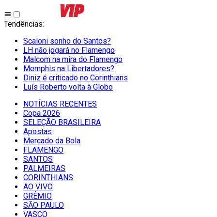
Tendências
:
Scaloni sonho do Santos?
LH não jogará no Flamengo
Malcom na mira do Flamengo
Memphis na Libertadores?
Diniz é criticado no Corinthians
Luís Roberto volta à Globo
NOTÍCIAS RECENTES
Copa 2026
SELEÇÃO BRASILEIRA
Apostas
Mercado da Bola
FLAMENGO
SANTOS
PALMEIRAS
CORINTHIANS
AO VIVO
GRÊMIO
SĀO PAULO
VASCO