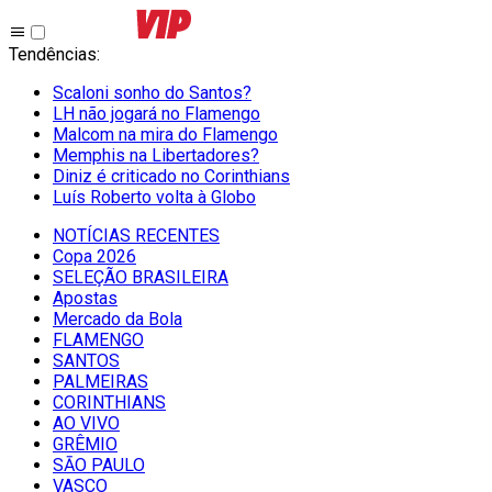
Tendências
:
Scaloni sonho do Santos?
LH não jogará no Flamengo
Malcom na mira do Flamengo
Memphis na Libertadores?
Diniz é criticado no Corinthians
Luís Roberto volta à Globo
NOTÍCIAS RECENTES
Copa 2026
SELEÇÃO BRASILEIRA
Apostas
Mercado da Bola
FLAMENGO
SANTOS
PALMEIRAS
CORINTHIANS
AO VIVO
GRÊMIO
SĀO PAULO
VASCO