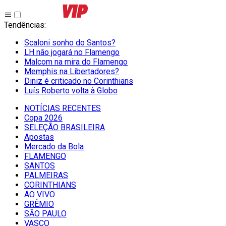
Tendências
:
Scaloni sonho do Santos?
LH não jogará no Flamengo
Malcom na mira do Flamengo
Memphis na Libertadores?
Diniz é criticado no Corinthians
Luís Roberto volta à Globo
NOTÍCIAS RECENTES
Copa 2026
SELEÇÃO BRASILEIRA
Apostas
Mercado da Bola
FLAMENGO
SANTOS
PALMEIRAS
CORINTHIANS
AO VIVO
GRÊMIO
SĀO PAULO
VASCO