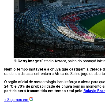
©
Getty Images
Estádio Azteca, palco do pontapé inic
Nem o temp
o
instável e a chuva que castigam a Cidade 
os donos da casa enfrentam a África do Sul no jogo de abertur
O órgão oficial de meteorologia local reforça o alerta para q
24 °C e 70% de probabilidade de chuva
bem no momento em
partida será transmitida em tempo real pelo
Bolavip Bras
+
Siga-nos em