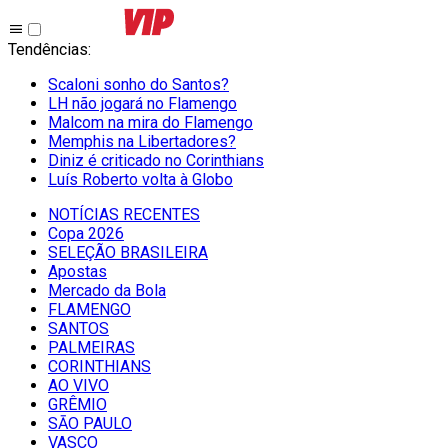
Tendências
:
Scaloni sonho do Santos?
LH não jogará no Flamengo
Malcom na mira do Flamengo
Memphis na Libertadores?
Diniz é criticado no Corinthians
Luís Roberto volta à Globo
NOTÍCIAS RECENTES
Copa 2026
SELEÇÃO BRASILEIRA
Apostas
Mercado da Bola
FLAMENGO
SANTOS
PALMEIRAS
CORINTHIANS
AO VIVO
GRÊMIO
SĀO PAULO
VASCO