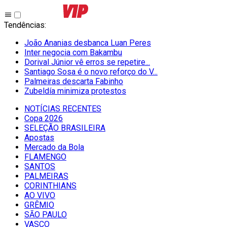
Tendências
:
João Ananias desbanca Luan Peres
Inter negocia com Bakambu
Dorival Júnior vê erros se repetire...
Santiago Sosa é o novo reforço do V...
Palmeiras descarta Fabinho
Zubeldía minimiza protestos
NOTÍCIAS RECENTES
Copa 2026
SELEÇÃO BRASILEIRA
Apostas
Mercado da Bola
FLAMENGO
SANTOS
PALMEIRAS
CORINTHIANS
AO VIVO
GRÊMIO
SĀO PAULO
VASCO