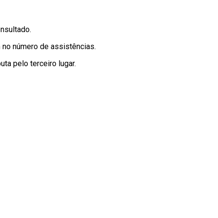
nsultado.
m no número de assistências.
a pelo terceiro lugar.