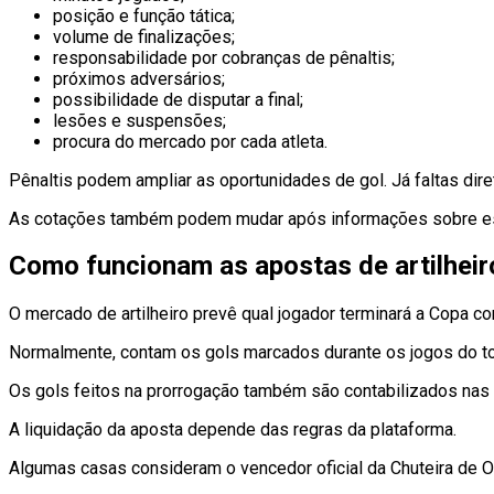
posição e função tática;
volume de finalizações;
responsabilidade por cobranças de pênaltis;
próximos adversários;
possibilidade de disputar a final;
lesões e suspensões;
procura do mercado por cada atleta.
Pênaltis podem ampliar as oportunidades de gol. Já faltas dir
As cotações também podem mudar após informações sobre esc
Como funcionam as apostas de artilheir
O mercado de artilheiro prevê qual jogador terminará a Copa c
Normalmente, contam os gols marcados durante os jogos do tor
Os gols feitos na prorrogação também são contabilizados nas e
A liquidação da aposta depende das regras da plataforma.
Algumas casas consideram o vencedor oficial da Chuteira de 