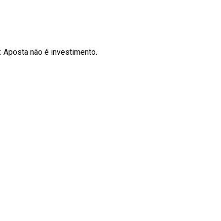
: Aposta não é investimento.