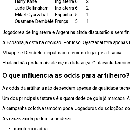
Harry Kane
Inglaterra
6
2
Jude Bellingham
Inglaterra
6
2
Mikel Oyarzabal
Espanha
5
1
Ousmane Dembélé
França
5
1
Jogadores de Inglaterra e Argentina ainda disputarão a semifinal
A Espanha já está na decisão. Por isso, Oyarzabal terá apenas
Mbappé e Dembélé disputarão o terceiro lugar pela França.
Haaland não pode mais alcançar a liderança. O atacante termin
O que influencia as odds para artilheiro?
As odds da artilharia não dependem apenas da qualidade técnic
Um dos principais fatores é a quantidade de gols já marcada. A 
A campanha coletiva também pesa. Jogadores de seleções semi
As casas ainda podem considerar:
minutos jogados;