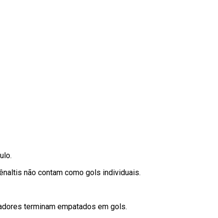
ulo.
ênaltis não contam como gols individuais.
ogadores terminam empatados em gols.