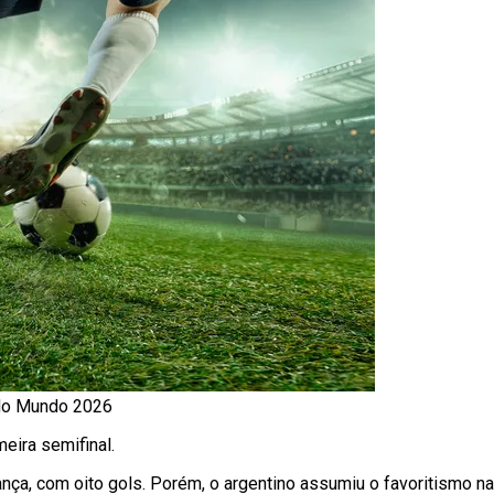
a do Mundo 2026
eira semifinal.
ça, com oito gols. Porém, o argentino assumiu o favoritismo n