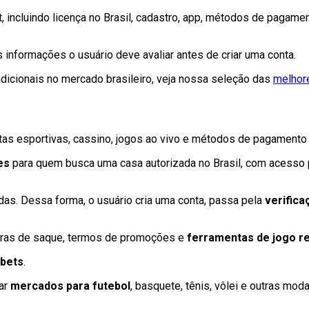
, incluindo licença no Brasil, cadastro, app, métodos de pagam
 informações o usuário deve avaliar antes de criar uma conta.
adicionais no mercado brasileiro, veja nossa seleção das
melhor
as esportivas, cassino, jogos ao vivo e métodos de pagamento 
es
para quem busca uma casa autorizada no Brasil, com acesso p
as. Dessa forma, o usuário cria uma conta, passa pela
verifica
regras de saque, termos de promoções e
ferramentas de jogo r
 bets
.
rar
mercados para futebol
, basquete, tênis, vôlei e outras m