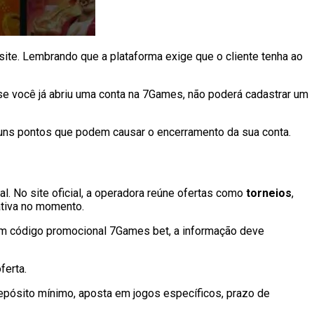
ite. Lembrando que a plataforma exige que o cliente tenha ao
e você já abriu uma conta na 7Games, não poderá cadastrar um
guns pontos que podem causar o encerramento da sua conta.
. No site oficial, a operadora reúne ofertas como
torneios
,
tiva no momento.
m código promocional 7Games bet, a informação deve
ferta.
epósito mínimo, aposta em jogos específicos, prazo de