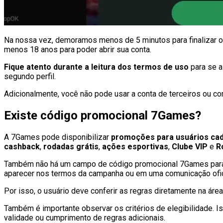
Na nossa vez, demoramos menos de 5 minutos para finalizar o c
menos 18 anos para poder abrir sua conta.
Fique atento durante a leitura dos termos de uso
para se a
segundo perfil.
Adicionalmente, você não pode usar a conta de terceiros ou c
Existe código promocional 7Games?
A 7Games pode disponibilizar
promoções para usuários ca
cashback
,
rodadas grátis
,
ações esportivas
,
Clube VIP
e
R
Também não há um campo de código promocional 7Games para s
aparecer nos termos da campanha ou em uma comunicação ofici
Por isso, o usuário deve conferir as regras diretamente na ár
Também é importante observar os critérios de elegibilidade. 
validade ou cumprimento de regras adicionais.