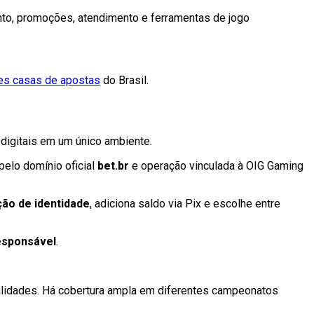
ento, promoções, atendimento e ferramentas de jogo
es casas de apostas
do Brasil.
digitais em um único ambiente.
elo domínio oficial
bet.br
e operação vinculada à OIG Gaming
ção de identidade
, adiciona saldo via Pix e escolhe entre
esponsável
.
odalidades. Há cobertura ampla em diferentes campeonatos