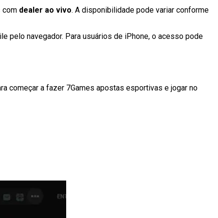
s com
dealer ao vivo
. A disponibilidade pode variar conforme
ile pelo navegador. Para usuários de iPhone, o acesso pode
ara começar a fazer 7Games apostas esportivas e jogar no