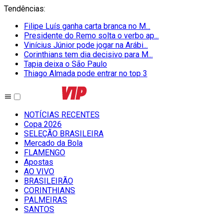
Tendências
:
Filipe Luís ganha carta branca no M...
Presidente do Remo solta o verbo ap...
Vinícius Júnior pode jogar na Arábi...
Corinthians tem dia decisivo para M...
Tapia deixa o São Paulo
Thiago Almada pode entrar no top 3
NOTÍCIAS RECENTES
Copa 2026
SELEÇÃO BRASILEIRA
Mercado da Bola
FLAMENGO
Apostas
AO VIVO
BRASILEIRÃO
CORINTHIANS
PALMEIRAS
SANTOS