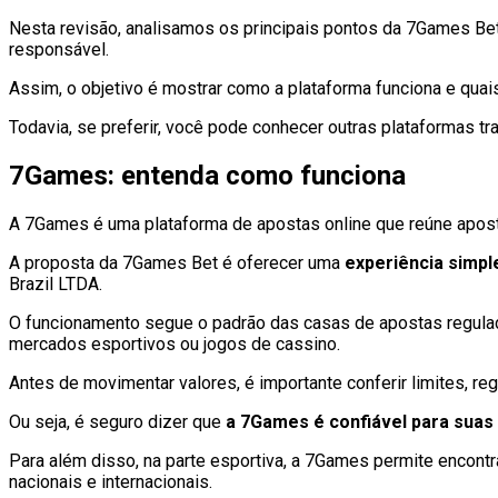
Nesta revisão, analisamos os principais pontos da 7Games Bet
responsável.
Assim, o objetivo é mostrar como a plataforma funciona e quais
Todavia, se preferir, você pode conhecer outras plataformas tr
7Games: entenda como funciona
A 7Games é uma plataforma de apostas online que reúne apost
A proposta da 7Games Bet é oferecer uma
experiência simpl
Brazil LTDA.
O funcionamento segue o padrão das casas de apostas regulad
mercados esportivos ou jogos de cassino.
Antes de movimentar valores, é importante conferir limites, 
Ou seja, é seguro dizer que
a 7Games é confiável para suas
Para além disso, na parte esportiva, a 7Games permite encont
nacionais e internacionais.