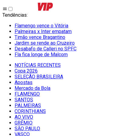
Tendências
:
Flamengo vence o Vitória
Palmeiras x Inter empatam
Timão vence Bragantino
Jardim se rende ao Cruzeiro
Desabafo de Calleri no SPFC
Fla fica longe de Malcom
NOTÍCIAS RECENTES
Copa 2026
SELEÇÃO BRASILEIRA
Apostas
Mercado da Bola
FLAMENGO
SANTOS
PALMEIRAS
CORINTHIANS
AO VIVO
GRÊMIO
SĀO PAULO
VASCO