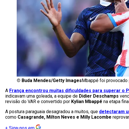
©
Buda Mendes/Getty Images
Mbappé foi provocado 
A
França encontrou muitas dificuldades para superar o 
indicavam uma goleada, a equipe de
Didier Deschamps
venc
revisão do VAR e convertido por
Kylian Mbappé
na etapa final
A postura paraguaia desagradou a muitos, que
detectaram u
como
Casagrande, Milton Neves e Milly Lacombe
reprovar
+
Siga-nos em