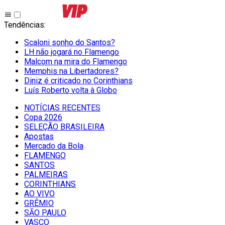
Tendências
:
Scaloni sonho do Santos?
LH não jogará no Flamengo
Malcom na mira do Flamengo
Memphis na Libertadores?
Diniz é criticado no Corinthians
Luís Roberto volta à Globo
NOTÍCIAS RECENTES
Copa 2026
SELEÇÃO BRASILEIRA
Apostas
Mercado da Bola
FLAMENGO
SANTOS
PALMEIRAS
CORINTHIANS
AO VIVO
GRÊMIO
SĀO PAULO
VASCO