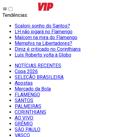
Tendências
:
Scaloni sonho do Santos?
LH não jogará no Flamengo
Malcom na mira do Flamengo
Memphis na Libertadores?
Diniz é criticado no Corinthians
Luís Roberto volta à Globo
NOTÍCIAS RECENTES
Copa 2026
SELEÇÃO BRASILEIRA
Apostas
Mercado da Bola
FLAMENGO
SANTOS
PALMEIRAS
CORINTHIANS
AO VIVO
GRÊMIO
SĀO PAULO
VASCO