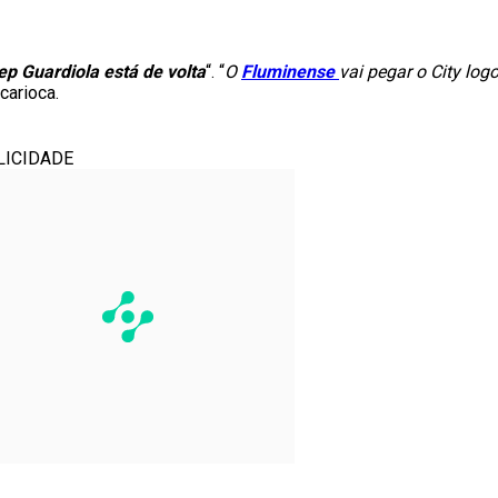
p Guardiola está de volta
“. “
O
Fluminense
vai pegar o City log
carioca.
LICIDADE