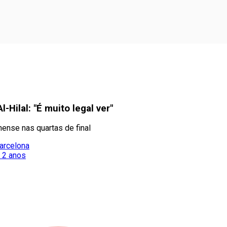
Hilal: "É muito legal ver"
nense nas quartas de final
Barcelona
 2 anos