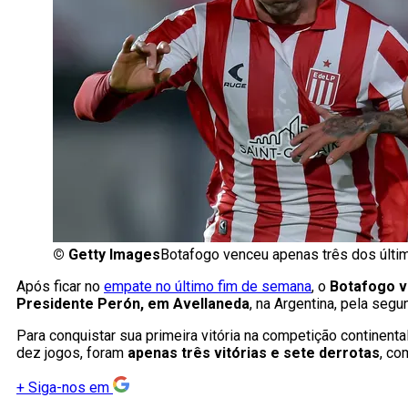
©
Getty Images
Botafogo venceu apenas três dos últim
Após ficar no
empate no último fim de semana
, o
Botafogo vo
Presidente Perón, em Avellaneda
, na Argentina, pela seg
Para conquistar sua primeira vitória na competição continent
dez jogos, foram
apenas três vitórias e sete derrotas
, co
+
Siga-nos em