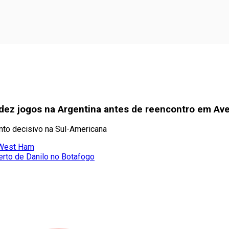
 dez jogos na Argentina antes de reencontro em Av
nto decisivo na Sul-Americana
o West Ham
erto de Danilo no Botafogo