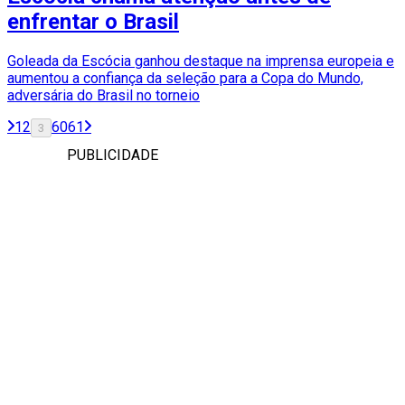
enfrentar o Brasil
Goleada da Escócia ganhou destaque na imprensa europeia e
aumentou a confiança da seleção para a Copa do Mundo,
adversária do Brasil no torneio
1
2
60
61
3
PUBLICIDADE