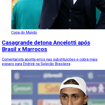
Copa do Mundo
Casagrande detona Ancelotti após
Brasil x Marrocos
Comentarista aponta erros nas substituições e cobra mais
espaço para Endrick na Seleção Brasileira