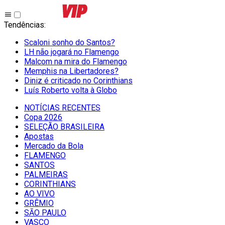
Tendências
:
Scaloni sonho do Santos?
LH não jogará no Flamengo
Malcom na mira do Flamengo
Memphis na Libertadores?
Diniz é criticado no Corinthians
Luís Roberto volta à Globo
NOTÍCIAS RECENTES
Copa 2026
SELEÇÃO BRASILEIRA
Apostas
Mercado da Bola
FLAMENGO
SANTOS
PALMEIRAS
CORINTHIANS
AO VIVO
GRÊMIO
SĀO PAULO
VASCO