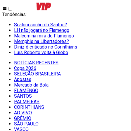
Tendências
:
Scaloni sonho do Santos?
LH não jogará no Flamengo
Malcom na mira do Flamengo
Memphis na Libertadores?
Diniz é criticado no Corinthians
Luís Roberto volta à Globo
NOTÍCIAS RECENTES
Copa 2026
SELEÇÃO BRASILEIRA
Apostas
Mercado da Bola
FLAMENGO
SANTOS
PALMEIRAS
CORINTHIANS
AO VIVO
GRÊMIO
SĀO PAULO
VASCO