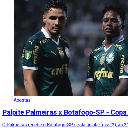
Apostas
Palpite Palmeiras x Botafogo-SP - Copa 
O Palmeiras recebe o Botafogo-SP nesta quinta-feira (2), às 21