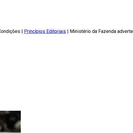
Condições |
Princípios Editoriais
| Ministério da Fazenda adverte