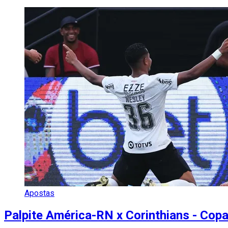
Apostas
Palpite América-RN x Corinthians - Copa