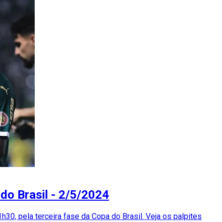
do Brasil - 2/5/2024
h30, pela terceira fase da Copa do Brasil. Veja os palpites