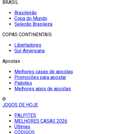
BRASIL
Brasileirão
Copa do Mundo
Seleção Brasileira
COPAS CONTINENTAIS
Libertadores
Sul-Americana
Apostas
Melhores casas de apostas
Promoções para apostar
Palpites
Melhores apps de apostas
JOGOS DE HOJE
PALPITES
MELHORES CASAS 2026
Últimas
CÓDIGOS