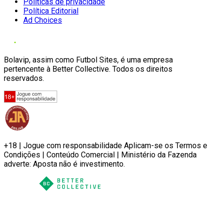
Políticas de privacidade
Política Editorial
Ad Choices
Bolavip, assim como Futbol Sites, é uma empresa
pertencente à Better Collective. Todos os direitos
reservados.
+18 | Jogue com responsabilidade Aplicam-se os Termos e
Condições | Conteúdo Comercial | Ministério da Fazenda
adverte: Aposta não é investimento.