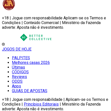
+18 | Jogue com responsabilidade Aplicam-se os Termos e
Condições | Conteúdo Comercial | Ministério da Fazenda
adverte: Aposta não é investimento.
JOGOS DE HOJE
PALPITES
Melhores casas 2026
Últimas
CÓDIGOS
Reviews
ODDS
Apps
GUIAS DE APOSTAS
+18 | Jogue com responsabilidade | Aplicam-se os Termos e
Condições |
Princípios Editoriais
| Ministério da Fazenda
adverte: Aposta não é investimento.