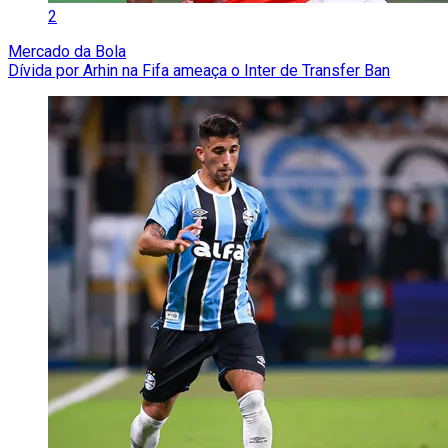
2
Mercado da Bola
Dívida por Arhin na Fifa ameaça o Inter de Transfer Ban