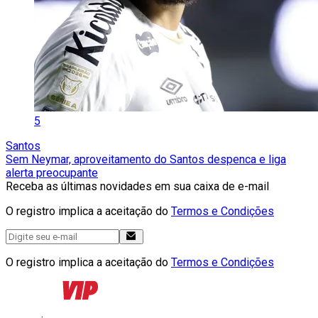
5
Santos
Sem Neymar, aproveitamento do Santos despenca e liga
alerta preocupante
Receba as últimas novidades em sua caixa de e-mail
O registro implica a aceitação do
Termos e Condições
O registro implica a aceitação do
Termos e Condições