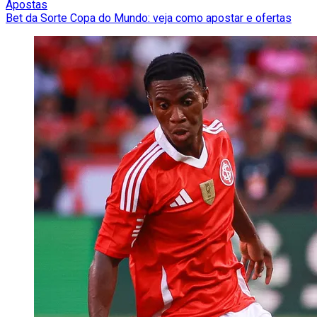
Apostas
Bet da Sorte Copa do Mundo: veja como apostar e ofertas