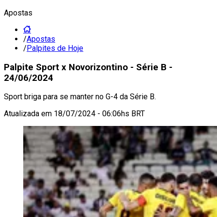
Apostas
/
Apostas
/
Palpites de Hoje
Palpite Sport x Novorizontino - Série B -
24/06/2024
Sport briga para se manter no G-4 da Série B.
Atualizada em
18/07/2024 - 06:06hs BRT