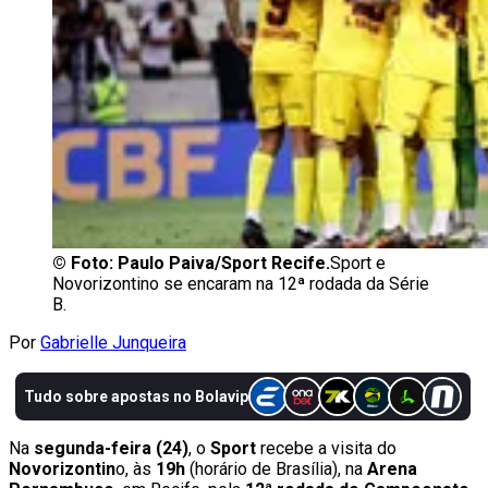
©
Foto: Paulo Paiva/Sport Recife.
Sport e
Novorizontino se encaram na 12ª rodada da Série
B.
Por
Gabrielle Junqueira
Na
segunda-feira (24)
, o
Sport
recebe a visita do
Novorizontin
o, às
19h
(horário de Brasília), na
Arena