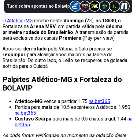
O
Atlético-MG
recebe neste
domingo
(23), às
18h30
, o
Fortaleza na
Arena MRV
, em partida válida pela
décima
primeira rodada do Brasileirão
. A transmissão da partida
será exclusiva dos canais
Premiere
(Pay-per-view).
Após ser
derrotado
pelo Vitória, o Galo precisa se
recompor
para alcançar voos maiores na tabela do
Brasileirão. Do outro lado, o Leão se recuperou da goleada
sofrida para o Cuiabá.
Palpites Atlético-MG x Fortaleza do
BOLAVIP
Atlético-MG
vence a partida: 1.75
na bet365
Partida para
mais
de 10.5 escanteios Asiáticos: 1.950
na bet365
Gustavo Scarpa
para mais de 0.5 chutes a gol: 1.44
na
bet365
As odds foram verificadas no momento da redação deste