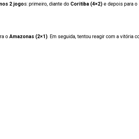
mos 2 jogo
s: primeiro, diante do
Coritiba (4×2)
e depois para o
ra o
Amazonas (2×1)
. Em seguida, tentou reagir com a vitória c