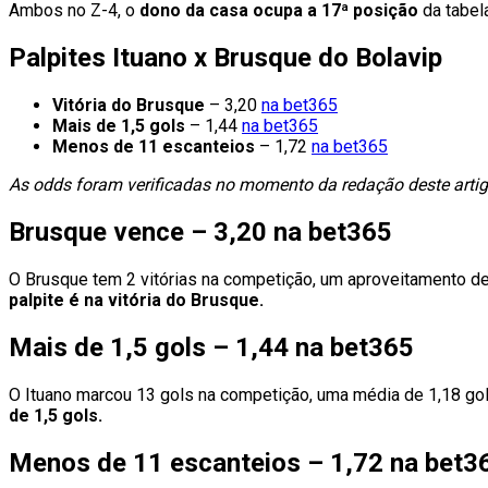
Ambos no Z-4, o
dono da casa ocupa a 17ª posição
da tabel
Palpites Ituano x Brusque do Bolavip
Vitória do Brusque
– 3,20
na bet365
Mais de 1,5 gols
– 1,44
na bet365
Menos de 11 escanteios
– 1,72
na bet365
As odds foram verificadas no momento da redação deste artigo
Brusque vence – 3,20 na bet365
O Brusque tem 2 vitórias na competição, um aproveitamento de
palpite é na vitória do Brusque.
Mais de 1,5 gols – 1,44 na bet365
O Ituano marcou 13 gols na competição, uma média de 1,18 gols
de 1,5 gols.
Menos de 11 escanteios – 1,72 na bet3