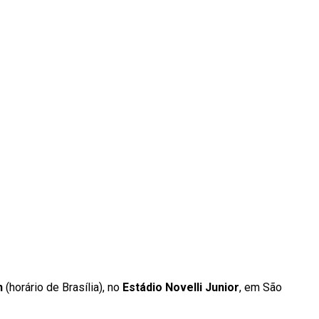
h
(horário de Brasília), no
Estádio Novelli Junior
, em São