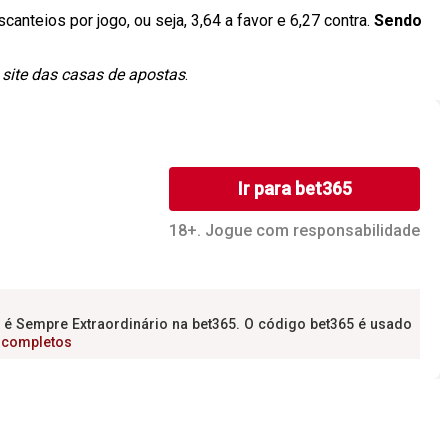
anteios por jogo, ou seja, 3,64 a favor e 6,27 contra.
Sendo
 site das casas de apostas
.