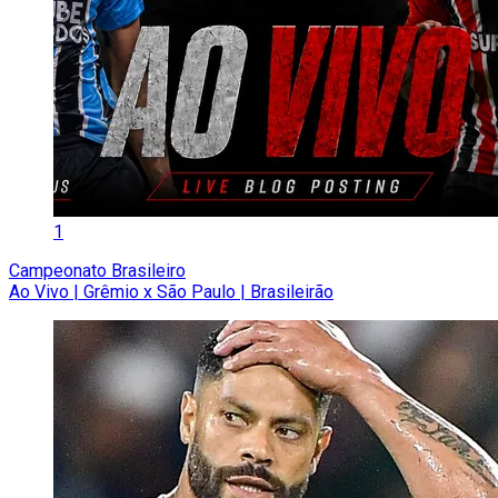
1
Campeonato Brasileiro
Ao Vivo | Grêmio x São Paulo | Brasileirão