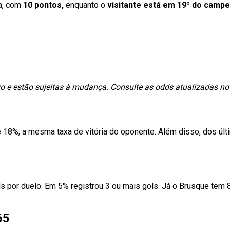
a, com
10 pontos,
enquanto o
visitante está em 19º do camp
 e estão sujeitas à mudança. Consulte as odds atualizadas no 
 18%, a mesma taxa de vitória do oponente. Além disso, dos últi
 por duelo. Em 5% registrou 3 ou mais gols. Já o Brusque tem 8
65