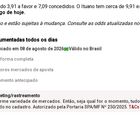
o 3,91 a favor e 7,09 concedidos. O Ituano tem cerca de 9,91 esc
go de hoje.
o e estão sujeitas à mudança. Consulte as odds atualizadas no