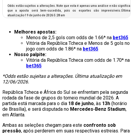
Melhores apostas:
Menos de 2,5 gols com odds de 1.66* na
bet365
Vitória da República Tcheca e Menos de 5 gols no
jogo com odds de 1.86* na
bet365
Nosso palpite:
Vitória da República Tcheca com odds de 1.70* na
bet365
*Odds estão sujeitas a alterações. Última atualização em
12/06/2026.
República Tcheca e África do Sul se enfrentam pela segunda
rodada da fase de grupos do torneio mundial de 2026. A
partida está marcada para o dia
18 de junho
, às
13h
(horário
de Brasília), e será disputada no
Mercedes-Benz Stadium
,
em Atlanta.
Ambas as seleções chegam para este
confronto sob
pressão
, após perderem em suas respectivas estreias. Para