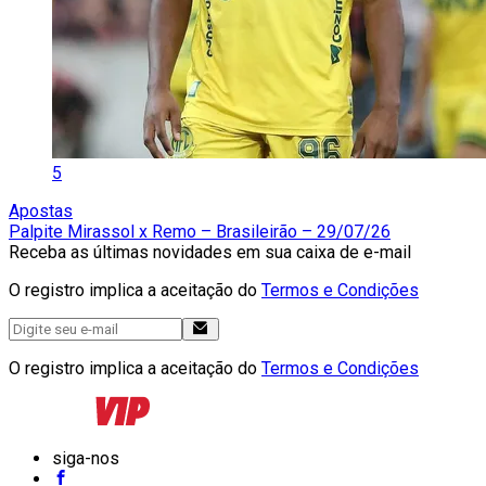
5
Apostas
Palpite Mirassol x Remo – Brasileirão – 29/07/26
Receba as últimas novidades em sua caixa de e-mail
O registro implica a aceitação do
Termos e Condições
O registro implica a aceitação do
Termos e Condições
siga-nos