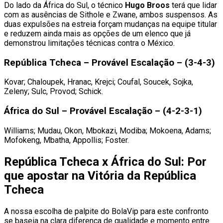
Do lado da África do Sul, o técnico
Hugo Broos
terá que lidar
com as ausências de Sithole e Zwane, ambos suspensos. As
duas expulsões na estreia forçam mudanças na equipe titular
e reduzem ainda mais as opções de um elenco que já
demonstrou limitações técnicas contra o México.
República Tcheca – Provável Escalação – (3-4-3)
Kovar; Chaloupek, Hranac, Krejci; Coufal, Soucek, Sojka,
Zeleny; Sulc, Provod; Schick.
África do Sul
– Provável Escalação –
(4-2-3-1)
Williams; Mudau, Okon, Mbokazi, Modiba; Mokoena, Adams;
Mofokeng, Mbatha, Appollis; Foster.
República Tcheca x África do Sul: Por
que apostar na Vitória da República
Tcheca
A nossa escolha de palpite do BolaVip para este confronto
se baseia na clara diferença de qualidade e momento entre