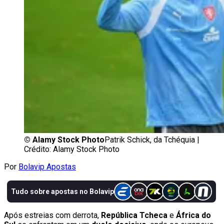
©
Alamy Stock Photo
Patrik Schick, da Tchéquia |
Crédito: Alamy Stock Photo
Por
Bolavip Apostas
Após estreias com derrota,
República Tcheca
e
África do