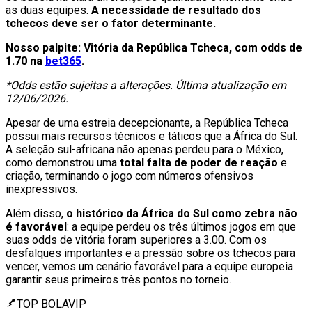
as duas equipes.
A necessidade de resultado dos
tchecos deve ser o fator determinante.
Nosso palpite: Vitória da República Tcheca, com odds de
1.70 na
bet365
.
*Odds estão sujeitas a alterações. Última atualização em
12/06/2026.
Apesar de uma estreia decepcionante, a República Tcheca
possui mais recursos técnicos e táticos que a África do Sul.
A seleção sul-africana não apenas perdeu para o México,
como demonstrou uma
total falta de poder de reação
e
criação, terminando o jogo com números ofensivos
inexpressivos.
Além disso,
o histórico da África do Sul como zebra não
é favorável
: a equipe perdeu os três últimos jogos em que
suas odds de vitória foram superiores a 3.00. Com os
desfalques importantes e a pressão sobre os tchecos para
vencer, vemos um cenário favorável para a equipe europeia
garantir seus primeiros três pontos no torneio.
TOP BOLAVIP