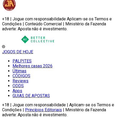
+18 | Jogue com responsabilidade Aplicam-se os Termos e
Condições | Conteúdo Comercial | Ministério da Fazenda
adverte: Aposta não é investimento.
JOGOS DE HOJE
PALPITES
Melhores casas 2026
Últimas
CÓDIGOS
Reviews
ODDS
Apps
GUIAS DE APOSTAS
+18 | Jogue com responsabilidade | Aplicam-se os Termos e
Condições |
Princípios Editoriais
| Ministério da Fazenda
adverte: Aposta não é investimento.