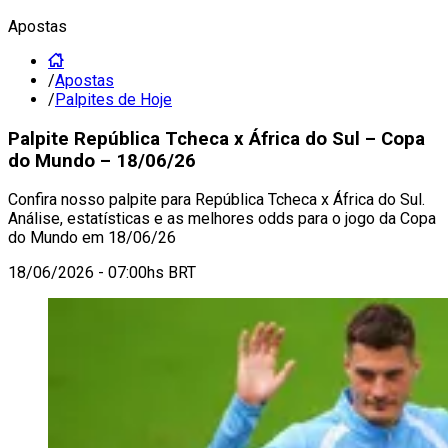
Apostas
/
Apostas
/
Palpites de Hoje
Palpite República Tcheca x África do Sul – Copa
do Mundo – 18/06/26
Confira nosso palpite para República Tcheca x África do Sul.
Análise, estatísticas e as melhores odds para o jogo da Copa
do Mundo em 18/06/26
18/06/2026 - 07:00hs BRT