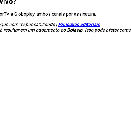
 vivo?
porTV e Globoplay, ambos canais por assinatura.
Jogue com responsabilidade |
Princípios editoriais
rá resultar em um pagamento ao
Bolavip
. Isso pode afetar com