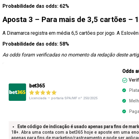
Probabilidade das odds: 62%
Aposta 3 – Para mais de 3,5 cartões – 
A Dinamarca registra em média 6,5 cartões por jogo. A Eslovêni
Probabilidade das odds: 58%
As odds foram verificadas no momento da redação deste artig