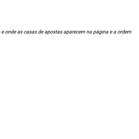
o e onde as casas de apostas aparecem na página e a ordem