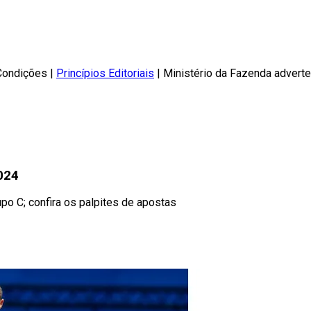
Condições |
Princípios Editoriais
| Ministério da Fazenda adverte
2024
o C; confira os palpites de apostas