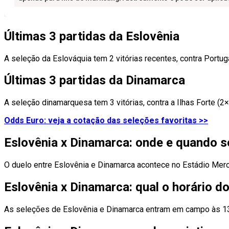
Últimas 3 partidas da Eslovênia
A seleção da Eslováquia tem 2 vitórias recentes, contra Portuga
Últimas 3 partidas da Dinamarca
A seleção dinamarquesa tem 3 vitórias, contra a Ilhas Forte (2×
Odds Euro: veja a cotação das seleções favoritas >>
Eslovênia x Dinamarca: onde e quando se
O duelo entre Eslovênia e Dinamarca acontece no Estádio Merc
Eslovênia x Dinamarca: qual o horário d
As seleções de Eslovênia e Dinamarca entram em campo às 13h,