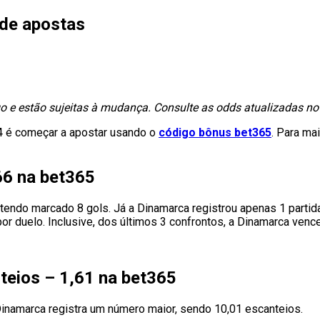
 de apostas
o e estão sujeitas à mudança. Consulte as odds atualizadas no
24 é começar a apostar usando o
código bônus bet365
. Para ma
66 na bet365
tendo marcado 8 gols. Já a Dinamarca registrou apenas 1 partid
or duelo. Inclusive, dos últimos 3 confrontos, a Dinamarca vence
teios – 1,61 na bet365
Dinamarca registra um número maior, sendo 10,01 escanteios.