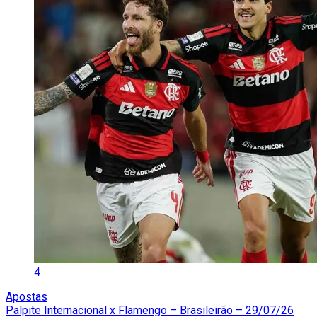
4
Apostas
Palpite Internacional x Flamengo – Brasileirão – 29/07/26