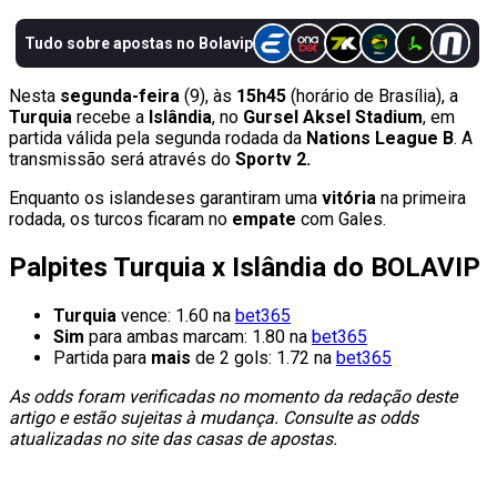
Nesta
segunda-feira
(9), às
15h45
(horário de Brasília), a
Turquia
recebe a
Islândia
, no
Gursel Aksel Stadium
, em
partida válida pela segunda rodada da
Nations League B
. A
transmissão será através do
Sportv
2.
Enquanto os islandeses garantiram uma
vitória
na primeira
rodada, os turcos ficaram no
empate
com Gales.
Palpites Turquia x Islândia do BOLAVIP
Turquia
vence: 1.60 na
bet365
Sim
para ambas marcam: 1.80 na
bet365
Partida para
mais
de 2 gols: 1.72 na
bet365
As odds foram verificadas no momento da redação deste
artigo e estão sujeitas à mudança. Consulte as odds
atualizadas no site das casas de apostas.