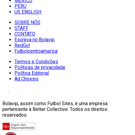
MÉXICO
PERU
US ENGLISH
SOBRE NÓS
STAFF
CONTATO
Escreva no Bolavip
RedGol
Futbolcentroamerica
Termos e Condições
Políticas de privacidade
Política Editorial
Ad Choices
Bolavip, assim como Futbol Sites, é uma empresa
pertencente à Better Collective. Todos os direitos
reservados.