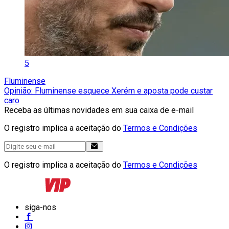
5
Fluminense
Opinião: Fluminense esquece Xerém e aposta pode custar
caro
Receba as últimas novidades em sua caixa de e-mail
O registro implica a aceitação do
Termos e Condições
O registro implica a aceitação do
Termos e Condições
siga-nos