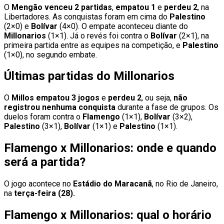
O
Mengão venceu 2 partidas
,
empatou 1
e
perdeu 2
, na
Libertadores. As conquistas foram em cima do
Palestino
(2×0) e
Bolívar
(4×0). O empate aconteceu diante do
Millonarios
(1×1). Já o revés foi contra o
Bolívar
(2×1), na
primeira partida entre as equipes na competição, e
Palestino
(1×0), no segundo embate.
Últimas partidas do Millonarios
O
Millos empatou 3 jogos
e
perdeu 2
, ou seja,
não
registrou nenhuma conquista
durante a fase de grupos. Os
duelos foram contra o
Flamengo
(1×1),
Bolívar
(3×2),
Palestino
(3×1),
Bolívar
(1×1) e
Palestino
(1×1).
Flamengo x Millonarios: onde e quando
será a partida?
O jogo acontece no
Estádio do Maracanã
, no Rio de Janeiro,
na
terça-feira (28).
Flamengo x Millonarios: qual o horário