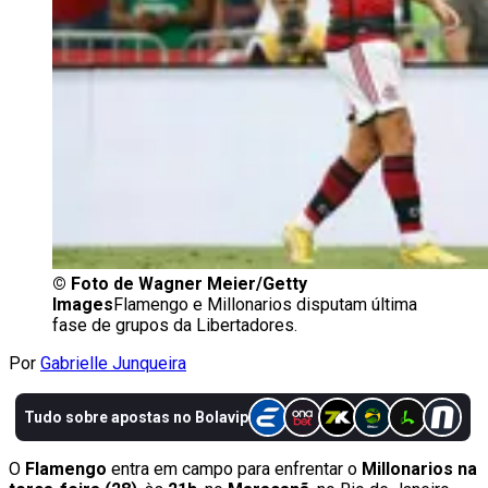
©
Foto de Wagner Meier/Getty
Images
Flamengo e Millonarios disputam última
fase de grupos da Libertadores.
Por
Gabrielle Junqueira
O
Flamengo
entra em campo para enfrentar o
Millonarios na