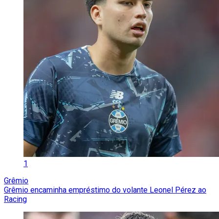
1
Grêmio
Grêmio encaminha empréstimo do volante Leonel Pérez ao
Racing