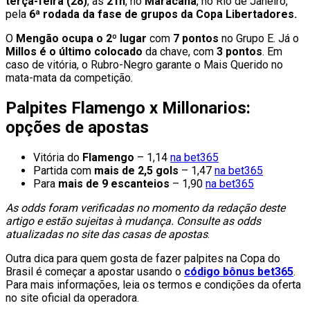
terça-feira (28)
, às
21h
, no
Maracanã
, no Rio de Janeiro,
pela
6ª rodada da fase de grupos da Copa Libertadores.
O
Mengão ocupa o 2º lugar
com
7 pontos
no Grupo E. Já o
Millos é o último colocado
da chave, com
3 pontos
. Em
caso de vitória, o Rubro-Negro garante o Mais Querido no
mata-mata da competição.
Palpites Flamengo x Millonarios:
opções de apostas
Vitória do
Flamengo
– 1,14
na bet365
Partida com
mais de 2,5 gols
– 1,47
na bet365
Para
mais de 9 escanteios
– 1,90
na bet365
As odds foram verificadas no momento da redação deste
artigo e estão sujeitas à mudança. Consulte as odds
atualizadas no site das casas de apostas
.
Outra dica para quem gosta de fazer palpites na Copa do
Brasil é começar a apostar usando o
código bônus bet365
.
Para mais informações, leia os termos e condições da oferta
no site oficial da operadora.