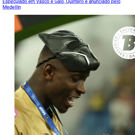
Especulado em Vasco e Galo, Quintero é anunciado pelo
Medellín