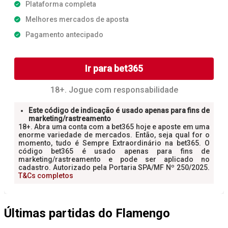
Últimas partidas do Flamengo