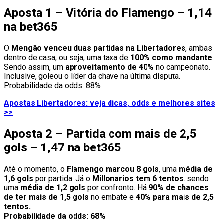
Aposta 1 – Vitória do Flamengo – 1,14
na bet365
O
Mengão venceu duas partidas na Libertadores
, ambas
dentro de casa, ou seja, uma taxa de
100% como mandante
.
Sendo assim, um
aproveitamento de 40%
no campeonato.
Inclusive, goleou o líder da chave na última disputa.
Probabilidade da odds: 88%
Apostas Libertadores: veja dicas, odds e melhores sites
>>
Aposta 2 – Partida com mais de 2,5
gols – 1,47 na bet365
Até o momento, o
Flamengo marcou 8 gols
, uma
média de
1,6 gols
por partida. Já o
Millonarios tem 6 tentos
, sendo
uma
média de 1,2 gols
por confronto. Há
90% de chances
de ter mais de 1,5 gols
no embate e
40% para mais de 2,5
tentos.
Probabilidade da odds: 68%