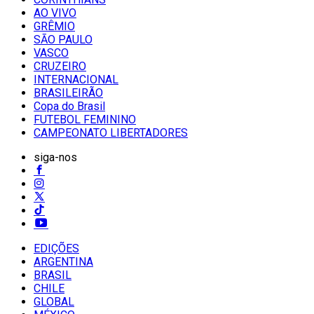
AO VIVO
GRÊMIO
SĀO PAULO
VASCO
CRUZEIRO
INTERNACIONAL
BRASILEIRÃO
Copa do Brasil
FUTEBOL FEMININO
CAMPEONATO LIBERTADORES
siga-nos
EDIÇÕES
ARGENTINA
BRASIL
CHILE
GLOBAL