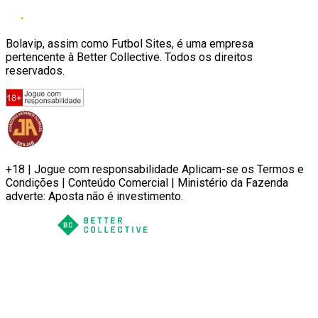
Bolavip, assim como Futbol Sites, é uma empresa
pertencente à Better Collective. Todos os direitos
reservados.
+18 | Jogue com responsabilidade Aplicam-se os Termos e
Condições | Conteúdo Comercial | Ministério da Fazenda
adverte: Aposta não é investimento.