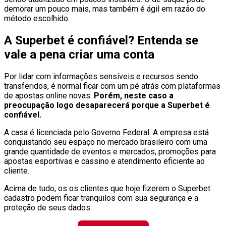
demorar um pouco mais, mas também é ágil em razão do
método escolhido.
A Superbet é confiável? Entenda se
vale a pena criar uma conta
Por lidar com informações sensíveis e recursos sendo
transferidos, é normal ficar com um pé atrás com plataformas
de apostas online novas.
Porém, neste caso a
preocupação logo desaparecerá porque a Superbet é
confiável.
A casa é licenciada pelo Governo Federal. A empresa está
conquistando seu espaço no mercado brasileiro com uma
grande quantidade de eventos e mercados, promoções para
apostas esportivas e cassino e atendimento eficiente ao
cliente.
Acima de tudo, os os clientes que hoje fizerem o Superbet
cadastro podem ficar tranquilos com sua segurança e a
proteção de seus dados.