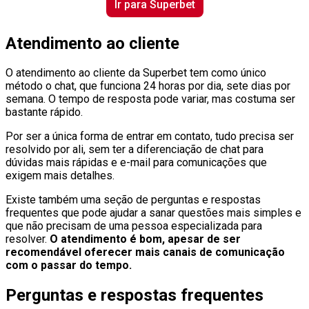
Atendimento ao cliente
O atendimento ao cliente da Superbet tem como único
método o chat, que funciona 24 horas por dia, sete dias por
semana. O tempo de resposta pode variar, mas costuma ser
bastante rápido.
Por ser a única forma de entrar em contato, tudo precisa ser
resolvido por ali, sem ter a diferenciação de chat para
dúvidas mais rápidas e e-mail para comunicações que
exigem mais detalhes.
Existe também uma seção de perguntas e respostas
frequentes que pode ajudar a sanar questões mais simples e
que não precisam de uma pessoa especializada para
resolver.
O atendimento é bom, apesar de ser
recomendável oferecer mais canais de comunicação
com o passar do tempo.
Perguntas e respostas frequentes