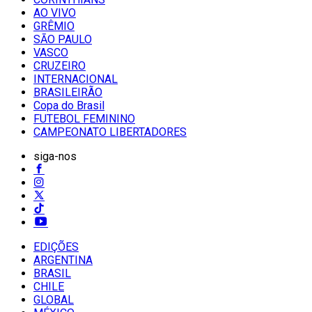
AO VIVO
GRÊMIO
SĀO PAULO
VASCO
CRUZEIRO
INTERNACIONAL
BRASILEIRÃO
Copa do Brasil
FUTEBOL FEMININO
CAMPEONATO LIBERTADORES
siga-nos
EDIÇÕES
ARGENTINA
BRASIL
CHILE
GLOBAL