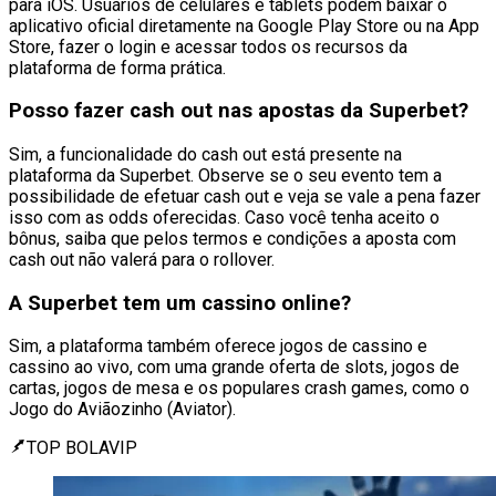
para iOS. Usuários de celulares e tablets podem baixar o
aplicativo oficial diretamente na Google Play Store ou na App
Store, fazer o login e acessar todos os recursos da
plataforma de forma prática.
Posso fazer cash out nas apostas da Superbet?
Sim, a funcionalidade do cash out está presente na
plataforma da Superbet. Observe se o seu evento tem a
possibilidade de efetuar cash out e veja se vale a pena fazer
isso com as odds oferecidas. Caso você tenha aceito o
bônus, saiba que pelos termos e condições a aposta com
cash out não valerá para o rollover.
A Superbet tem um cassino online?
Sim, a plataforma também oferece jogos de cassino e
cassino ao vivo, com uma grande oferta de slots, jogos de
cartas, jogos de mesa e os populares crash games, como o
Jogo do Aviãozinho (Aviator).
TOP BOLAVIP