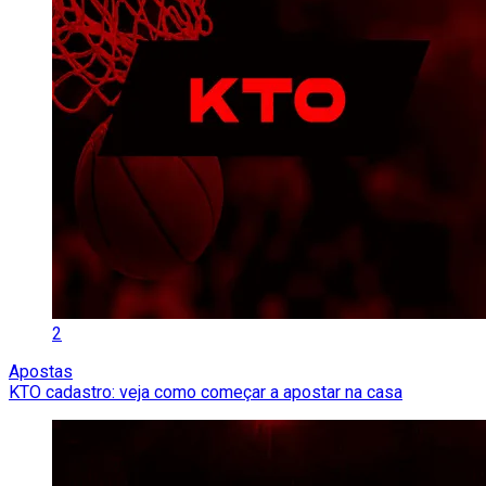
2
Apostas
KTO cadastro: veja como começar a apostar na casa