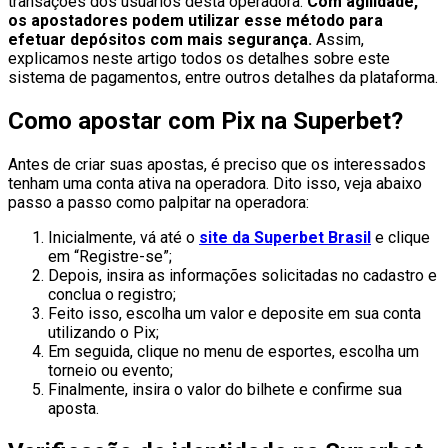
transações dos usuários desta operadora.
Com agilidade,
os apostadores podem utilizar esse método para
efetuar depósitos com mais segurança.
Assim,
explicamos neste artigo todos os detalhes sobre este
sistema de pagamentos, entre outros detalhes da plataforma.
Como apostar com Pix na Superbet?
Antes de criar suas apostas, é preciso que os interessados
tenham uma conta ativa na operadora. Dito isso, veja abaixo
passo a passo como palpitar na operadora:
Inicialmente, vá até o
site da Superbet Brasil
e clique
em “Registre-se”;
Depois, insira as informações solicitadas no cadastro e
conclua o registro;
Feito isso, escolha um valor e deposite em sua conta
utilizando o Pix;
Em seguida, clique no menu de esportes, escolha um
torneio ou evento;
Finalmente, insira o valor do bilhete e confirme sua
aposta.