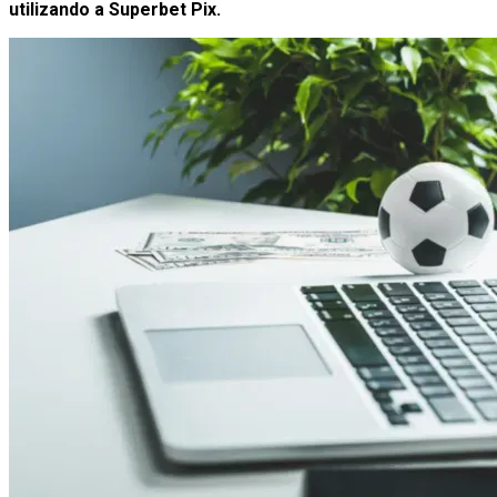
utilizando a Superbet Pix.