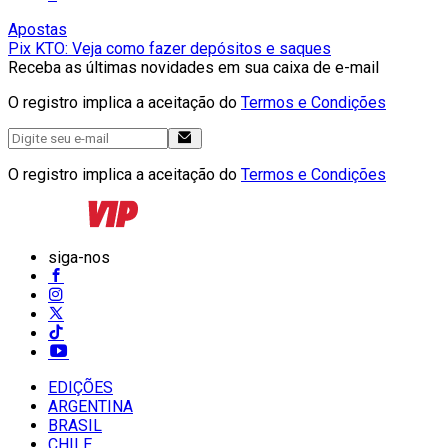
Apostas
Pix KTO: Veja como fazer depósitos e saques
Receba as últimas novidades em sua caixa de e-mail
O registro implica a aceitação do
Termos e Condições
O registro implica a aceitação do
Termos e Condições
siga-nos
EDIÇÕES
ARGENTINA
BRASIL
CHILE