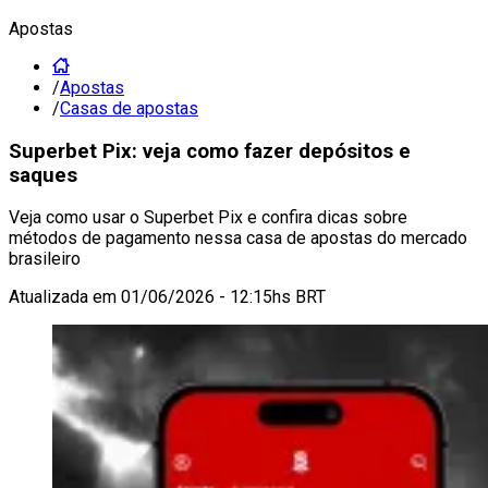
Apostas
/
Apostas
/
Casas de apostas
Superbet Pix: veja como fazer depósitos e
saques
Veja como usar o Superbet Pix e confira dicas sobre
métodos de pagamento nessa casa de apostas do mercado
brasileiro
Atualizada em
01/06/2026 - 12:15hs BRT