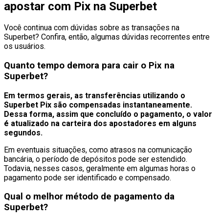
apostar com Pix na Superbet
Você continua com dúvidas sobre as transações na
Superbet? Confira, então, algumas dúvidas recorrentes entre
os usuários.
Quanto tempo demora para cair o Pix na
Superbet?
Em termos gerais, as transferências utilizando o
Superbet Pix são compensadas instantaneamente.
Dessa forma, assim que concluído o pagamento, o valor
é atualizado na carteira dos apostadores em alguns
segundos.
Em eventuais situações, como atrasos na comunicação
bancária, o período de depósitos pode ser estendido.
Todavia, nesses casos, geralmente em algumas horas o
pagamento pode ser identificado e compensado.
Qual o melhor método de pagamento da
Superbet?