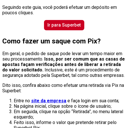
Seguindo este guia, você poderá efetuar um depósito em
poucos cliques.
Como fazer um saque com Pix?
Em geral, o pedido de saque pode levar um tempo maior em
seu processamento.
Isso, por ser comum que as casas de
apostas façam verificações antes de liberar a retirada
do valor solicitado.
Inclusive, este é um procedimento de
segurança adotado pela Superbet, tal como outras empresas.
Dito isso, confira abaixo como efetuar uma retirada via Pix na
Superbet:
Entre no
site da empresa
e faça login em sua conta;
Na página inicial, clique sobre o ícone de usuário;
Em seguida, clique na opção “Retirada”, no menu lateral
esquerdo;
Feito isso, informe o valor que pretende retirar pelo
Superbet Pix;