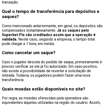
transação.
Qual o tempo de transferência para depósitos e
saques?
Como mencionado anteriormente, em geral, os depósitos são
compensados instantaneamente.
Já os saques pelo
Superbet Pix são creditados assim que a operação é
validada.
Neste caso, segundo a empresa, o tempo total
pode chegar a 1 hora, em média.
Como cancelar um saque?
Caso o jogador desista do pedido de saque, primeiramente é
preciso verificar se ele já foi autorizado. Em caso positivo,
não existe a possibilidade de reverter a solicitação de
retirada. Todavia, os jogadores podem fazer uma nova
transferência.
Quais moedas estão disponíveis no site?
Por regra, as moedas oferecidas pela operadora são
equivalentes àquelas utilizadas na região do usuário. Assim,