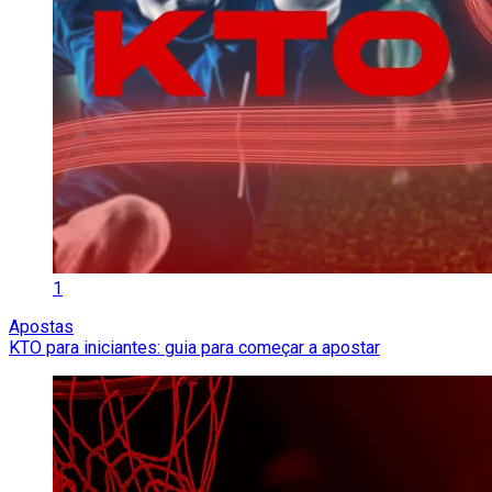
1
Apostas
KTO para iniciantes: guia para começar a apostar