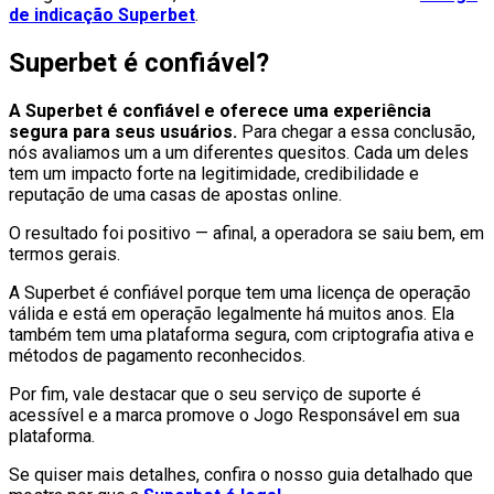
de indicação Superbet
.
Superbet é confiável?
A Superbet é confiável e oferece uma experiência
segura para seus usuários.
Para chegar a essa conclusão,
nós avaliamos um a um diferentes quesitos. Cada um deles
tem um impacto forte na legitimidade, credibilidade e
reputação de uma casas de apostas online.
O resultado foi positivo — afinal, a operadora se saiu bem, em
termos gerais.
A Superbet é confiável porque tem uma licença de operação
válida e está em operação legalmente há muitos anos. Ela
também tem uma plataforma segura, com criptografia ativa e
métodos de pagamento reconhecidos.
Por fim, vale destacar que o seu serviço de suporte é
acessível e a marca promove o Jogo Responsável em sua
plataforma.
Se quiser mais detalhes, confira o nosso guia detalhado que