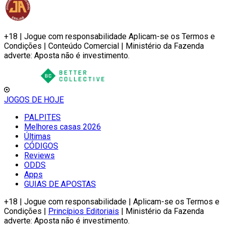
+18 | Jogue com responsabilidade Aplicam-se os Termos e
Condições | Conteúdo Comercial | Ministério da Fazenda
adverte: Aposta não é investimento.
JOGOS DE HOJE
PALPITES
Melhores casas 2026
Últimas
CÓDIGOS
Reviews
ODDS
Apps
GUIAS DE APOSTAS
+18 | Jogue com responsabilidade | Aplicam-se os Termos e
Condições |
Princípios Editoriais
| Ministério da Fazenda
adverte: Aposta não é investimento.