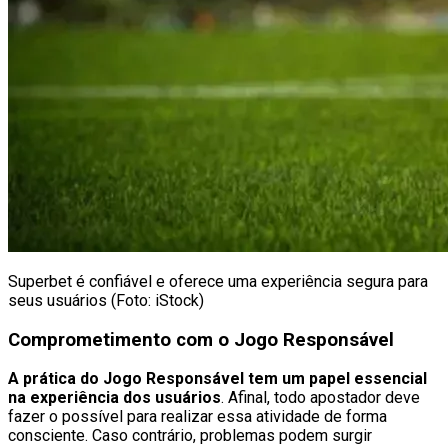
Superbet é confiável e oferece uma experiência segura para
seus usuários (Foto: iStock)
Comprometimento com o Jogo Responsável
A prática do Jogo Responsável tem um papel essencial
na experiência dos usuários
. Afinal, todo apostador deve
fazer o possível para realizar essa atividade de forma
consciente. Caso contrário, problemas podem surgir