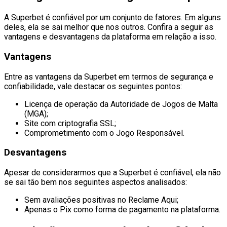
A Superbet é confiável por um conjunto de fatores. Em alguns
deles, ela se sai melhor que nos outros. Confira a seguir as
vantagens e desvantagens da plataforma em relação a isso.
Vantagens
Entre as vantagens da Superbet em termos de segurança e
confiabilidade, vale destacar os seguintes pontos:
Licença de operação da Autoridade de Jogos de Malta
(MGA);
Site com criptografia SSL;
Comprometimento com o Jogo Responsável.
Desvantagens
Apesar de considerarmos que a Superbet é confiável, ela não
se sai tão bem nos seguintes aspectos analisados:
Sem avaliações positivas no Reclame Aqui;
Apenas o Pix como forma de pagamento na plataforma.