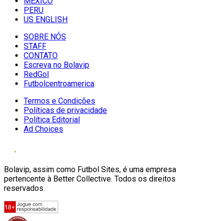
MÉXICO
PERU
US ENGLISH
SOBRE NÓS
STAFF
CONTATO
Escreva no Bolavip
RedGol
Futbolcentroamerica
Termos e Condições
Políticas de privacidade
Política Editorial
Ad Choices
Bolavip, assim como Futbol Sites, é uma empresa
pertencente à Better Collective. Todos os direitos
reservados.