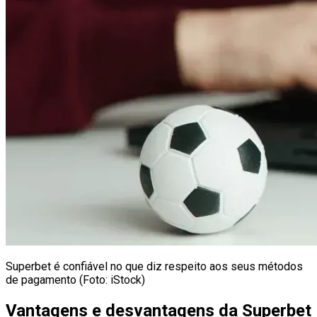
Superbet é confiável no que diz respeito aos seus métodos
de pagamento (Foto: iStock)
Vantagens e desvantagens da Superbet