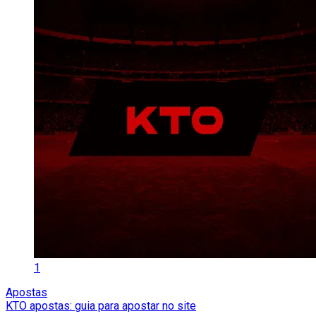
1
Apostas
KTO apostas: guia para apostar no site