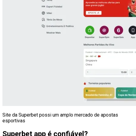
Site da Superbet possi um amplo mercado de apostas
esportivas
Superbet app é confiável?