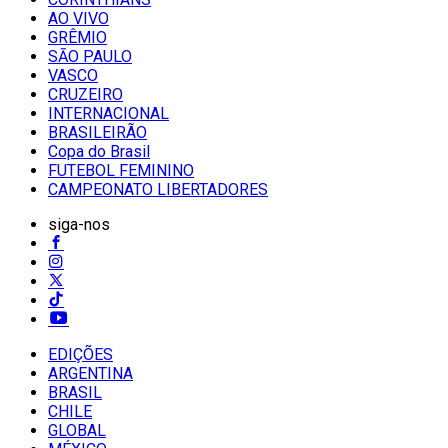
AO VIVO
GRÊMIO
SĀO PAULO
VASCO
CRUZEIRO
INTERNACIONAL
BRASILEIRÃO
Copa do Brasil
FUTEBOL FEMININO
CAMPEONATO LIBERTADORES
siga-nos
EDIÇÕES
ARGENTINA
BRASIL
CHILE
GLOBAL