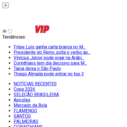
×
Tendências
:
Filipe Luís ganha carta branca no M...
Presidente do Remo solta o verbo ap...
Vinícius Júnior pode jogar na Arábi...
Corinthians tem dia decisivo para M...
Tapia deixa o São Paulo
Thiago Almada pode entrar no top 3
NOTÍCIAS RECENTES
Copa 2026
SELEÇÃO BRASILEIRA
Apostas
Mercado da Bola
FLAMENGO
SANTOS
PALMEIRAS
CORINTHIANS