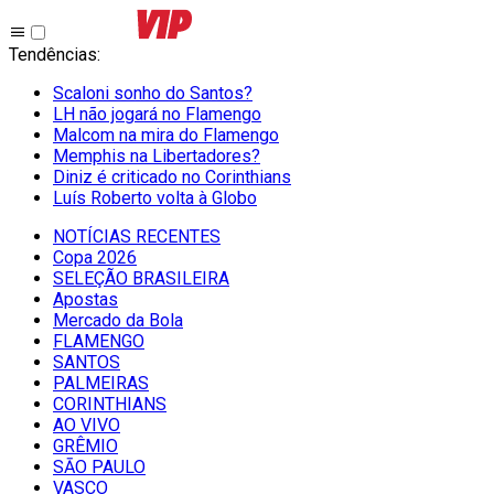
Tendências
:
Scaloni sonho do Santos?
LH não jogará no Flamengo
Malcom na mira do Flamengo
Memphis na Libertadores?
Diniz é criticado no Corinthians
Luís Roberto volta à Globo
NOTÍCIAS RECENTES
Copa 2026
SELEÇÃO BRASILEIRA
Apostas
Mercado da Bola
FLAMENGO
SANTOS
PALMEIRAS
CORINTHIANS
AO VIVO
GRÊMIO
SĀO PAULO
VASCO