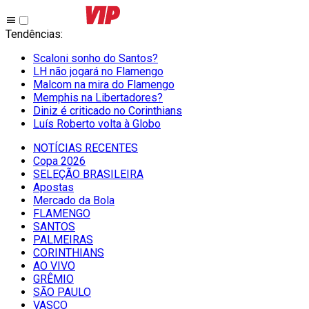
Tendências
:
Scaloni sonho do Santos?
LH não jogará no Flamengo
Malcom na mira do Flamengo
Memphis na Libertadores?
Diniz é criticado no Corinthians
Luís Roberto volta à Globo
NOTÍCIAS RECENTES
Copa 2026
SELEÇÃO BRASILEIRA
Apostas
Mercado da Bola
FLAMENGO
SANTOS
PALMEIRAS
CORINTHIANS
AO VIVO
GRÊMIO
SĀO PAULO
VASCO