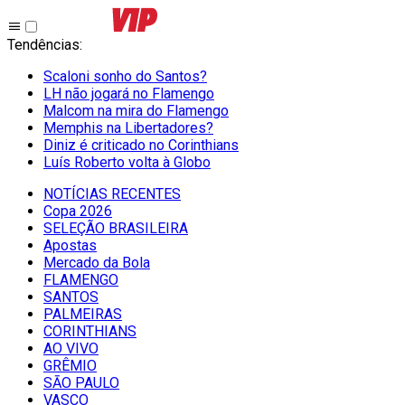
Tendências
:
Scaloni sonho do Santos?
LH não jogará no Flamengo
Malcom na mira do Flamengo
Memphis na Libertadores?
Diniz é criticado no Corinthians
Luís Roberto volta à Globo
NOTÍCIAS RECENTES
Copa 2026
SELEÇÃO BRASILEIRA
Apostas
Mercado da Bola
FLAMENGO
SANTOS
PALMEIRAS
CORINTHIANS
AO VIVO
GRÊMIO
SĀO PAULO
VASCO