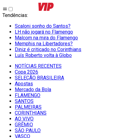
Tendências
:
Scaloni sonho do Santos?
LH não jogará no Flamengo
Malcom na mira do Flamengo
Memphis na Libertadores?
Diniz é criticado no Corinthians
Luís Roberto volta à Globo
NOTÍCIAS RECENTES
Copa 2026
SELEÇÃO BRASILEIRA
Apostas
Mercado da Bola
FLAMENGO
SANTOS
PALMEIRAS
CORINTHIANS
AO VIVO
GRÊMIO
SĀO PAULO
VASCO