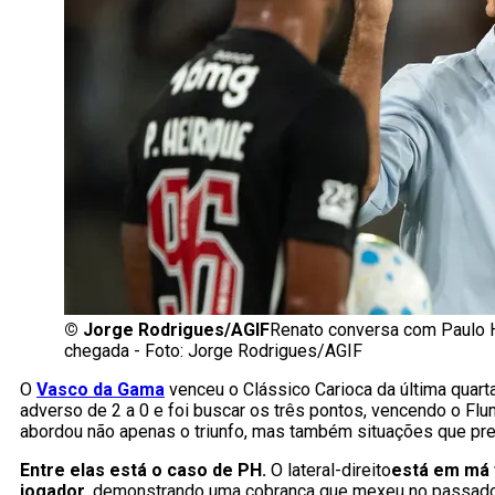
©
Jorge Rodrigues/AGIF
Renato conversa com Paulo H
chegada - Foto: Jorge Rodrigues/AGIF
O
Vasco da Gama
venceu o Clássico Carioca da última quarta
adverso de 2 a 0 e foi buscar os três pontos, vencendo o Flum
abordou não apenas o triunfo, mas também situações que prec
Entre elas está o caso de PH.
O lateral-direito
está em má 
jogador,
demonstrando uma cobrança que mexeu no passado r