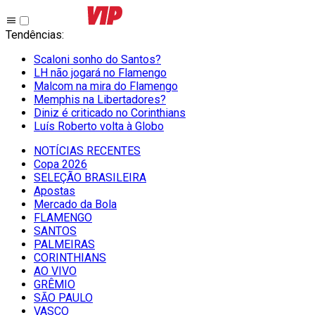
Tendências
:
Scaloni sonho do Santos?
LH não jogará no Flamengo
Malcom na mira do Flamengo
Memphis na Libertadores?
Diniz é criticado no Corinthians
Luís Roberto volta à Globo
NOTÍCIAS RECENTES
Copa 2026
SELEÇÃO BRASILEIRA
Apostas
Mercado da Bola
FLAMENGO
SANTOS
PALMEIRAS
CORINTHIANS
AO VIVO
GRÊMIO
SĀO PAULO
VASCO